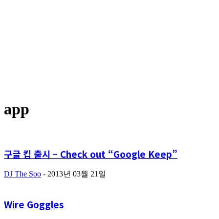
app
구글 킵 출시 – Check out “Google Keep”
DJ The Soo
-
2013년 03월 21일
Wire Goggles