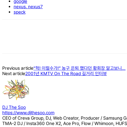
google
nexus. nexus7
speck
Previous article
“헉! 이럴수가!” 농구 은퇴 했다던 황회장 알고보니…
Next article
2001년 KMTV On The Road 길거리 인터뷰
DJ The Soo
https://www.djthesoo.com
CEO of Creva Group, DJ, Web Creator, Producer / Samsung Ga
TMA-2 DJ / Insta360 One X2, Ace Pro, Flow / Whimoon, HUFS,