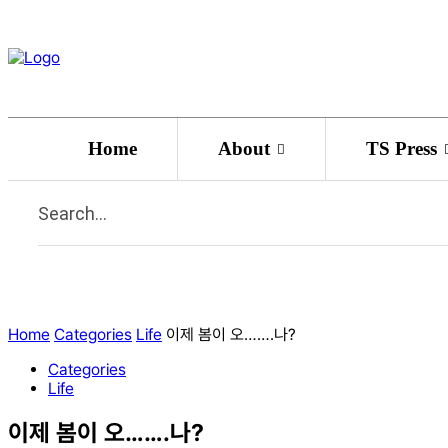
Home
About
TS Press
Search...
Home
Categories
Life
이제 봄이 오…….나?
Categories
Life
이제 봄이 오…….나?