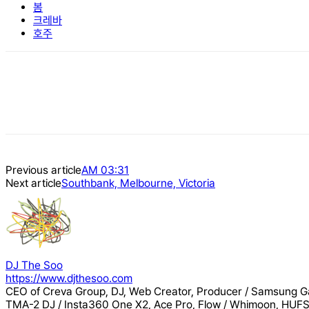
봄
크레바
호주
Previous article
AM 03:31
Next article
Southbank, Melbourne, Victoria
DJ The Soo
https://www.djthesoo.com
CEO of Creva Group, DJ, Web Creator, Producer / Samsung Ga
TMA-2 DJ / Insta360 One X2, Ace Pro, Flow / Whimoon, HUFS,