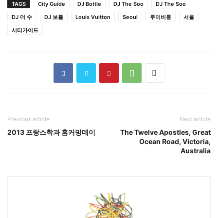
TAGS
City Guide
DJ Bottle
DJ The $oo
DJ The Soo
DJ 더 수
DJ 보틀
Louis Vuitton
Seoul
루이비통
서울
시티가이드
Previous article
Next article
2013 프랑스학과 홈커밍데이
The Twelve Apostles, Great
Ocean Road, Victoria,
Australia