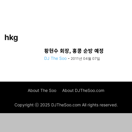
hkg
황현수 회장, 홍콩 순방 예정
DJ The Soo
-
2011년 04월 07일
About The Soo
About DJTheSoo.com
Copyright ⓒ 2025 DJTheSoo.com All rights reserved.