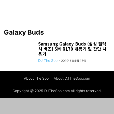
Galaxy Buds
Samsung Galaxy Buds (삼성 갤럭
시 버즈) SM-R170 개봉기 및 간단 사
용기
DJ The Soo
-
2019년 04월 15일
About The Soo
About DJTheSoo.com
Copyright ⓒ 2025 DJTheSoo.com All rights reserved.