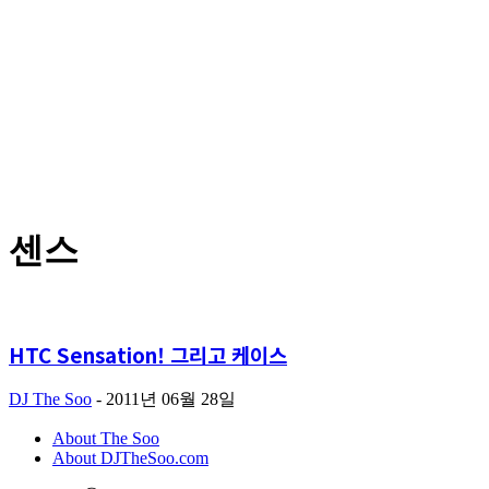
센스
HTC Sensation! 그리고 케이스
DJ The Soo
-
2011년 06월 28일
About The Soo
About DJTheSoo.com