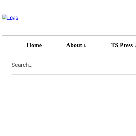
Home
About
TS Press
Search...